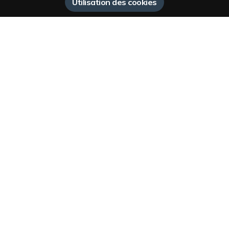
Utilisation des cookies
ATELIER MATHILDE DELPLACE
LOGOTYPE ET SITE WEB
MY POCKET OSTÉO